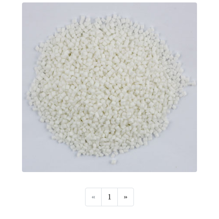
«
1
»